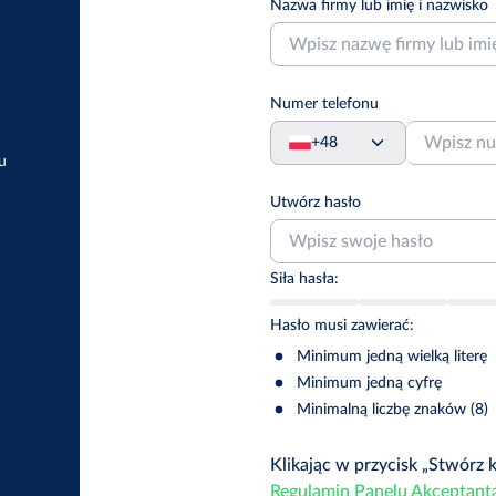
Nazwa firmy lub imię i nazwisko
Numer telefonu
+48
u
Utwórz hasło
Siła hasła:
Hasło musi zawierać:
Minimum jedną wielką literę
Minimum jedną cyfrę
Minimalną liczbę znaków (8)
Klikając w przycisk „Stwórz 
Regulamin Panelu Akceptant