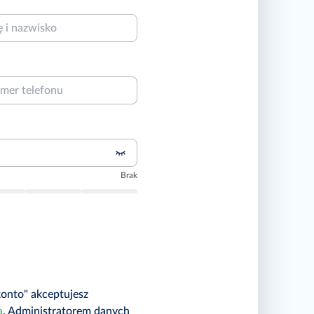
Brak
konto" akceptujesz
a
.
Administratorem danych