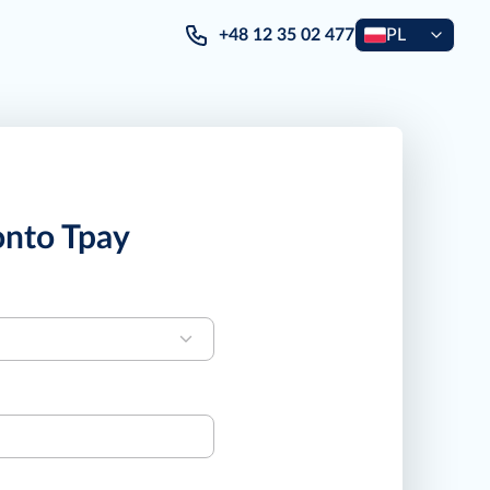
+48 12 35 02 477
PL
onto Tpay