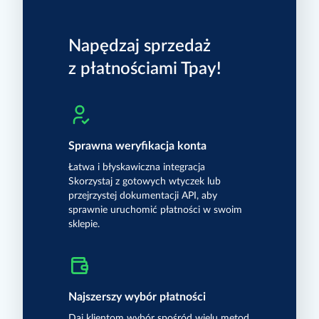
E-mail
SMS
Napędzaj sprzedaż
Telefon
z płatnościami Tpay!
Sprawna weryfikacja konta
tutaj
Łatwa i błyskawiczna integracja
Skorzystaj z gotowych wtyczek lub
przejrzystej dokumentacji API, aby
sprawnie uruchomić płatności w swoim
sklepie.
Najszerszy wybór płatności
Daj klientom wybór spośród wielu metod