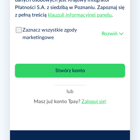
danych osobowych jest Krajowy Integrator
Płatności S.A. z siedzibą w Poznaniu. Zapoznaj się
z pełną treścią
klauzuli informacyjnej panelu
.
Zaznacz wszystkie zgody
Rozwiń
marketingowe
Wyrażam zgodę na przesyłanie przez Krajowy
Integrator Płatności S.A. informacji
marketingowych dotyczących produktów i
Stwórz konto
usług Tpay poprzez:
E-mail
lub
SMS
Masz już konto Tpay?
Zaloguj się!
Telefon
Wyrażam zgodę na przesyłanie przez Krajowy
Integrator Płatności S.A. informacji
marketingowych dotyczących produktów i
usług partnerów Tpay poprzez: