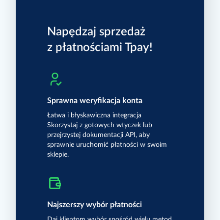
E-mail
SMS
Napędzaj sprzedaż
Telefon
z płatnościami Tpay!
Sprawna weryfikacja konta
tutaj
Łatwa i błyskawiczna integracja
Skorzystaj z gotowych wtyczek lub
przejrzystej dokumentacji API, aby
sprawnie uruchomić płatności w swoim
sklepie.
Najszerszy wybór płatności
Daj klientom wybór spośród wielu metod