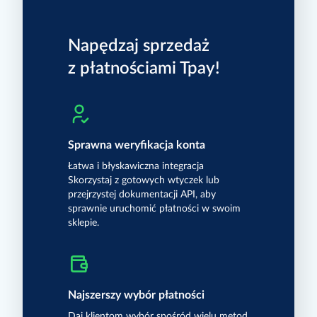
E-mail
SMS
Napędzaj sprzedaż
Telefon
z płatnościami Tpay!
Sprawna weryfikacja konta
tutaj
Łatwa i błyskawiczna integracja
Skorzystaj z gotowych wtyczek lub
przejrzystej dokumentacji API, aby
sprawnie uruchomić płatności w swoim
sklepie.
Najszerszy wybór płatności
Daj klientom wybór spośród wielu metod